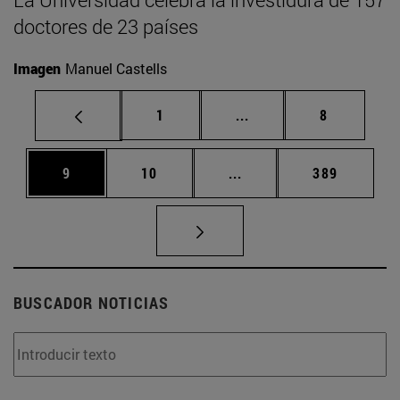
doctores de 23 países
Imagen
Manuel Castells
Página
Páginas intermedias U
Página
1
...
8
Página
Página
Páginas intermedias Us
Página
9
10
...
389
BUSCADOR NOTICIAS