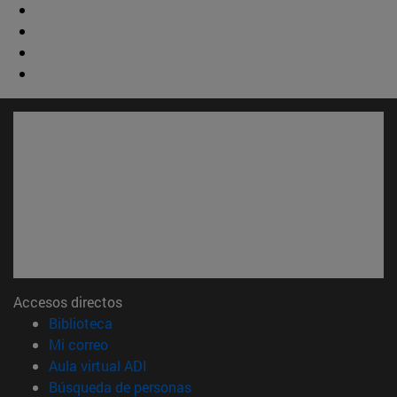
Accesos directos
(abre en nueva ventana)
Biblioteca
(abre en nueva ventana)
Mi correo
(abre en nueva ventana)
Aula virtual ADI
(abre en nueva ventana)
Búsqueda de personas