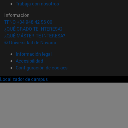
(abre en nueva ventana)
Trabaja con nosotros
Información
TFNO +34 948 42 56 00
¿QUÉ GRADO TE INTERESA?
¿QUÉ MÁSTER TE INTERESA?
© Universidad de Navarra
Información legal
Accesibilidad
Configuración de cookies
Localizador de campus