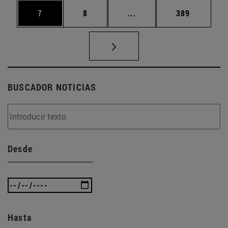
Página
Página
Páginas intermedias Use
Página
7
8
...
389
BUSCADOR NOTICIAS
Desde
Hasta