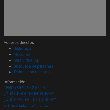
Accesos directos
(abre en nueva ventana)
Biblioteca
(abre en nueva ventana)
Mi correo
(abre en nueva ventana)
Aula virtual ADI
(abre en nueva ventana)
Búsqueda de personas
(abre en nueva ventana)
Trabaja con nosotros
Información
TFNO +34 948 42 56 00
¿QUÉ GRADO TE INTERESA?
¿QUÉ MÁSTER TE INTERESA?
© Universidad de Navarra