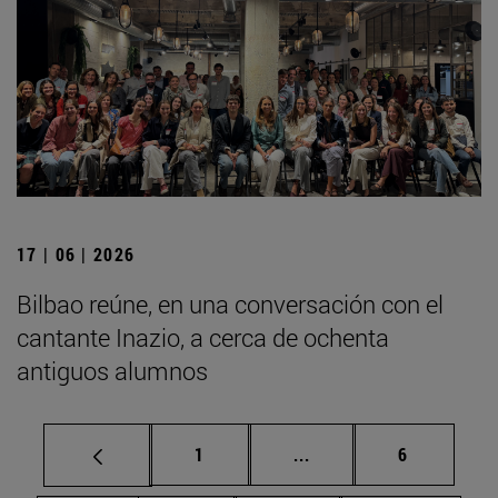
17 | 06 | 2026
Bilbao reúne, en una conversación con el
cantante Inazio, a cerca de ochenta
antiguos alumnos
Página
Páginas intermedias U
Página
1
...
6