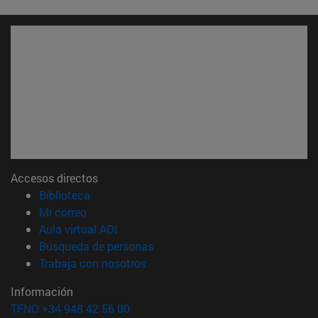
Accesos directos
(abre en nueva ventana)
Biblioteca
(abre en nueva ventana)
Mi correo
(abre en nueva ventana)
Aula virtual ADI
(abre en nueva ventana)
Búsqueda de personas
(abre en nueva ventana)
Trabaja con nosotros
Información
TFNO +34 948 42 56 00