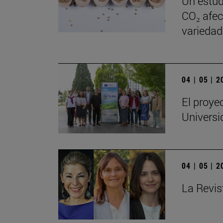
Un estud
CO₂ afect
variedad
04 | 05 | 
El proye
Universi
04 | 05 | 
La Revis