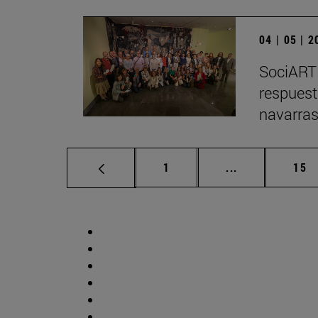
04 | 05 | 
SociARTE
respuest
navarra
Página
Páginas interm
Pág
1
...
15