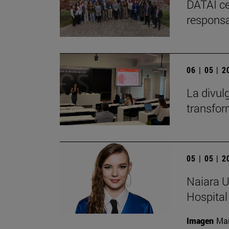
DATAI ce
responsa
06 | 05 | 
La divul
transfor
05 | 05 | 
Naiara U
Hospital
Imagen
Man