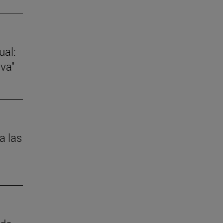
ual:
va"
a las