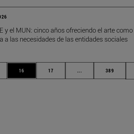
2026
 y el MUN: cinco años ofreciendo el arte como
a a las necesidades de las entidades sociales
s
edias Use TAB para desplazarse.
ina
Página
Página
Páginas intermedias Us
Página
16
17
...
389