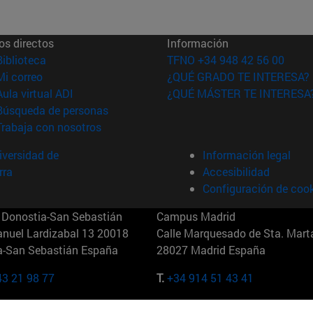
os directos
Información
(abre en nueva ventana)
Biblioteca
TFNO +34 948 42 56 00
(abre en nueva ventana)
Mi correo
¿QUÉ GRADO TE INTERESA?
(abre en nueva ventana)
Aula virtual ADI
¿QUÉ MÁSTER TE INTERESA
(abre en nueva ventana)
Búsqueda de personas
(abre en nueva ventana)
Trabaja con nosotros
versidad de
Información legal
rra
Accesibilidad
Configuración de coo
Donostia-San Sebastián
Campus Madrid
anuel Lardizabal 13 20018
Calle Marquesado de Sta. Marta
a-San Sebastián España
28027 Madrid España
43 21 98 77
T.
+34 914 51 43 41
Nueva York (IESE)
Campus Munich (IESE)