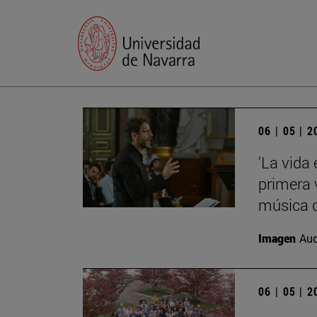
06 | 05 | 
'La vida
primera 
música d
Imagen
Aud
06 | 05 | 