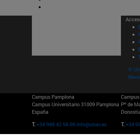
Acces
© Uni
Nava
Campus Pamplona
Campus 
Campus Universitario 31009 Pamplona
Pº de M
España
Donosti
T.
+34 948 42 56 00
info@unav.es
T.
+34 9
Campus Madrid (IESE)
Campus 