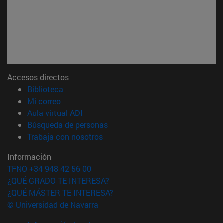
Accesos directos
(abre en nueva ventana)
Biblioteca
(abre en nueva ventana)
Mi correo
(abre en nueva ventana)
Aula virtual ADI
(abre en nueva ventana)
Búsqueda de personas
(abre en nueva ventana)
Trabaja con nosotros
Información
TFNO +34 948 42 56 00
¿QUÉ GRADO TE INTERESA?
¿QUÉ MÁSTER TE INTERESA?
© Universidad de Navarra