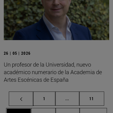
26 | 05 | 2026
Un profesor de la Universidad, nuevo
académico numerario de la Academia de
Artes Escénicas de España
Página
Páginas intermedias Us
Página
1
...
11