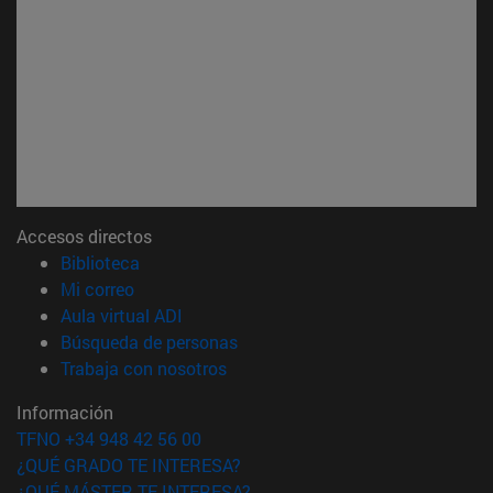
Accesos directos
(abre en nueva ventana)
Biblioteca
(abre en nueva ventana)
Mi correo
(abre en nueva ventana)
Aula virtual ADI
(abre en nueva ventana)
Búsqueda de personas
(abre en nueva ventana)
Trabaja con nosotros
Información
TFNO +34 948 42 56 00
¿QUÉ GRADO TE INTERESA?
¿QUÉ MÁSTER TE INTERESA?