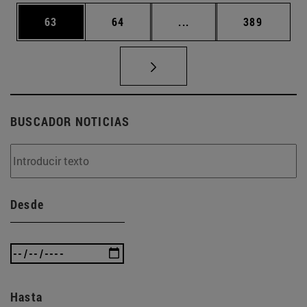
Página
Página
Páginas intermedias U
Página
63
64
...
389
BUSCADOR NOTICIAS
Desde
Hasta