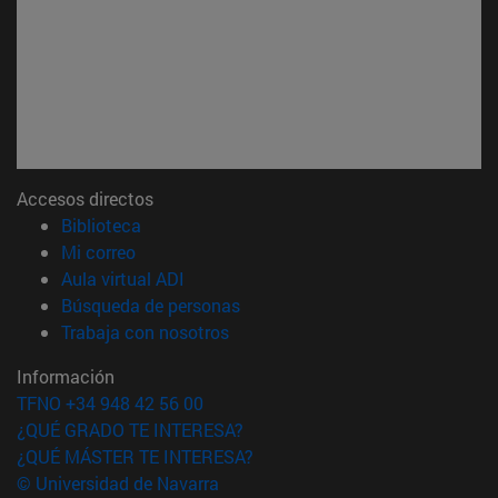
Accesos directos
(abre en nueva ventana)
Biblioteca
(abre en nueva ventana)
Mi correo
(abre en nueva ventana)
Aula virtual ADI
(abre en nueva ventana)
Búsqueda de personas
(abre en nueva ventana)
Trabaja con nosotros
Información
TFNO +34 948 42 56 00
¿QUÉ GRADO TE INTERESA?
¿QUÉ MÁSTER TE INTERESA?
© Universidad de Navarra