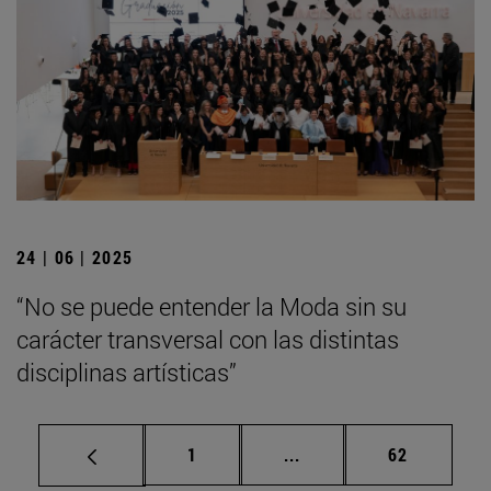
24 | 06 | 2025
“No se puede entender la Moda sin su
carácter transversal con las distintas
disciplinas artísticas”
Página
Páginas intermedias Us
Página
1
...
62