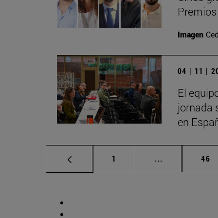
Premios 
Imagen
Ced
04 | 11 | 
El equip
jornada 
en Espa
Página
Páginas interm
Pág
1
...
46