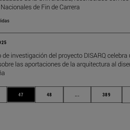
Nacionales de Fin de Carrera
idas
2025
o de investigación del proyecto DISARQ celebra
sobre las aportaciones de la arquitectura al dis
ña
edias Use TAB para desplazarse.
ina
Página
Página
Páginas intermedias Us
Página
47
48
...
389