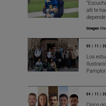
“Escucha
allí te 
depende 
Imagen
Man
05 | 11 | 
Los estu
Ilustrac
Pamplo
04 | 11 | 
Cinco gr