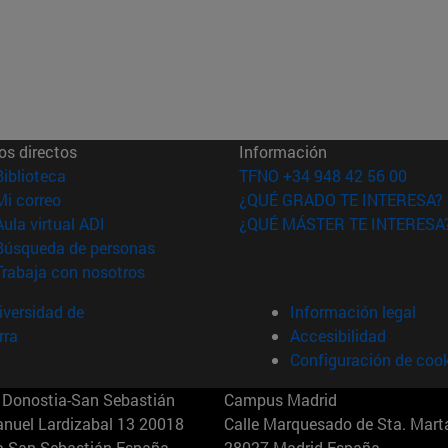
os directos
Información
(abre en nueva ventana)
Biblioteca
TFNO +34 948 42 56 00
(abre en nueva ventana)
Mi correo
¿QUÉ GRADO TE INTERESA?
(abre en nueva ventana)
Aula virtual ADI
¿QUÉ MÁSTER TE INTERESA
(abre en nueva ventana)
Búsqueda de personas
(abre en nueva ventana)
Trabaja con nosotros
versidad de
Información legal
rra
Accesibilidad
Configuración de coo
Donostia-San Sebastián
Campus Madrid
anuel Lardizabal 13 20018
Calle Marquesado de Sta. Marta
a-San Sebastián España
28027 Madrid España