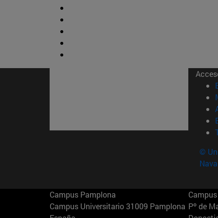
Acces
© Uni
Nava
Campus Pamplona
Campus 
Campus Universitario 31009 Pamplona
Pº de M
España
Donosti