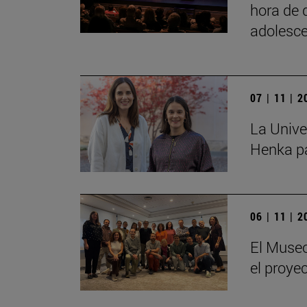
hora de 
adolesce
07 | 11 | 
La Unive
Henka pa
06 | 11 | 
El Museo
el proye