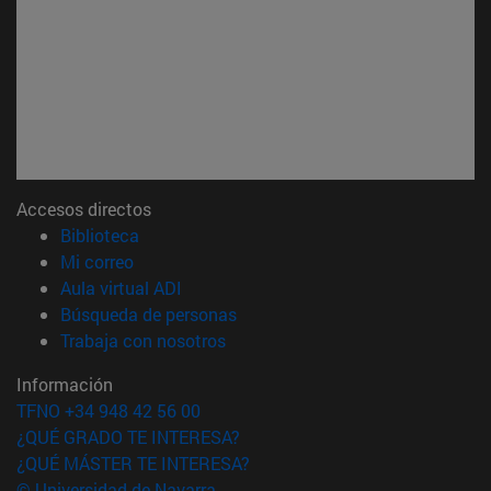
Accesos directos
(abre en nueva ventana)
Biblioteca
(abre en nueva ventana)
Mi correo
(abre en nueva ventana)
Aula virtual ADI
(abre en nueva ventana)
Búsqueda de personas
(abre en nueva ventana)
Trabaja con nosotros
Información
TFNO +34 948 42 56 00
¿QUÉ GRADO TE INTERESA?
¿QUÉ MÁSTER TE INTERESA?
© Universidad de Navarra