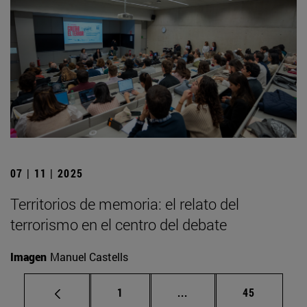
07 | 11 | 2025
Territorios de memoria: el relato del
terrorismo en el centro del debate
Imagen
Manuel Castells
Página
Páginas intermedias Us
Página
1
...
45