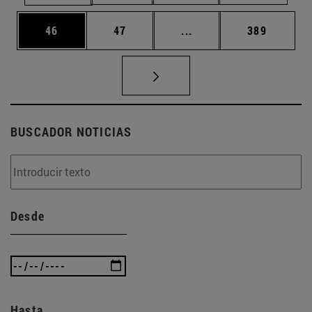
Página
Página
Páginas intermedias U
Página
46
47
...
389
BUSCADOR NOTICIAS
Desde
Hasta