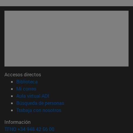
Accesos directos
(abre en nueva ventana)
Biblioteca
(abre en nueva ventana)
Mi correo
(abre en nueva ventana)
Aula virtual ADI
(abre en nueva ventana)
Búsqueda de personas
(abre en nueva ventana)
Trabaja con nosotros
Información
TFNO +34 948 42 56 00