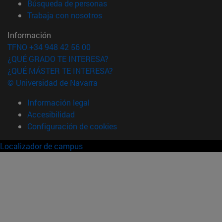
(abre en nueva ventana)
Búsqueda de personas
(abre en nueva ventana)
Trabaja con nosotros
Información
TFNO +34 948 42 56 00
¿QUÉ GRADO TE INTERESA?
¿QUÉ MÁSTER TE INTERESA?
© Universidad de Navarra
Información legal
Accesibilidad
Configuración de cookies
Localizador de campus