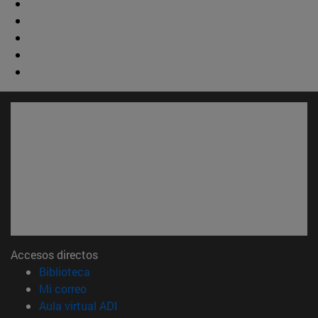
Accesos directos
(abre en nueva ventana)
Biblioteca
(abre en nueva ventana)
Mi correo
(abre en nueva ventana)
Aula virtual ADI