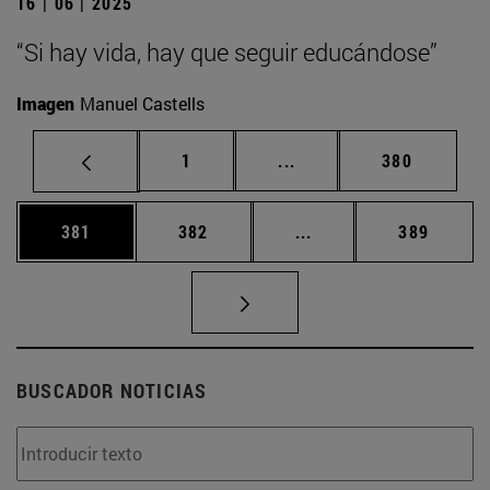
16 | 06 | 2025
“Si hay vida, hay que seguir educándose”
Imagen
Manuel Castells
Página
Páginas intermedias Us
Página
1
...
380
Página
Página
Páginas intermedias 
Página
381
382
...
389
BUSCADOR NOTICIAS