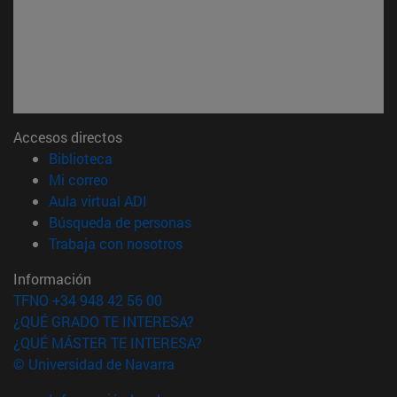
Accesos directos
(abre en nueva ventana)
Biblioteca
(abre en nueva ventana)
Mi correo
(abre en nueva ventana)
Aula virtual ADI
(abre en nueva ventana)
Búsqueda de personas
(abre en nueva ventana)
Trabaja con nosotros
Información
TFNO +34 948 42 56 00
¿QUÉ GRADO TE INTERESA?
¿QUÉ MÁSTER TE INTERESA?
© Universidad de Navarra