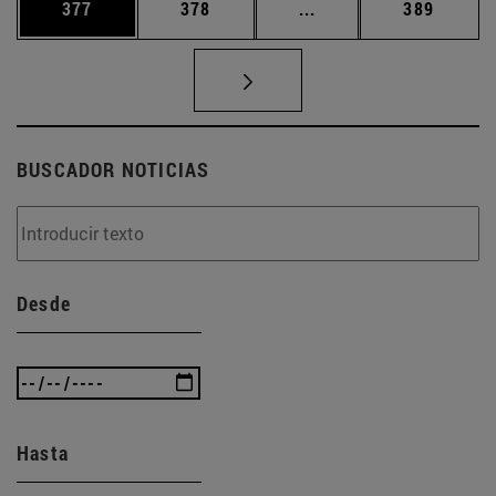
Página
Página
Páginas intermedias 
Página
377
378
...
389
BUSCADOR NOTICIAS
Desde
Hasta