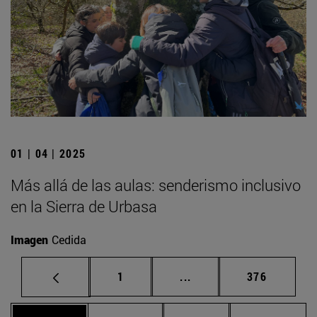
01 | 04 | 2025
Más allá de las aulas: senderismo inclusivo
en la Sierra de Urbasa
Imagen
Cedida
Página
Páginas intermedias Us
Página
1
...
376