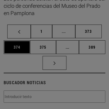
ciclo de conferencias del Museo del Prado
en Pamplona
Página
Páginas intermedias Us
Página
1
...
373
Página
Página
Páginas intermedias 
Página
374
375
...
389
BUSCADOR NOTICIAS