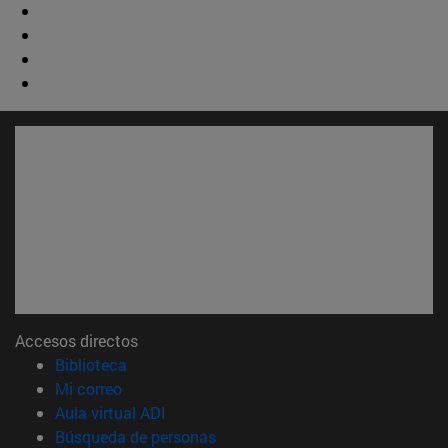
Accesos directos
(abre en nueva ventana)
Biblioteca
(abre en nueva ventana)
Mi correo
(abre en nueva ventana)
Aula virtual ADI
(abre en nueva ventana)
Búsqueda de personas