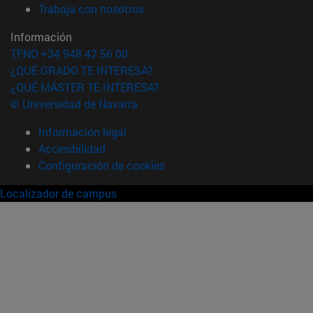
(abre en nueva ventana)
Trabaja con nosotros
Información
TFNO +34 948 42 56 00
¿QUÉ GRADO TE INTERESA?
¿QUÉ MÁSTER TE INTERESA?
© Universidad de Navarra
Información legal
Accesibilidad
Configuración de cookies
Localizador de campus