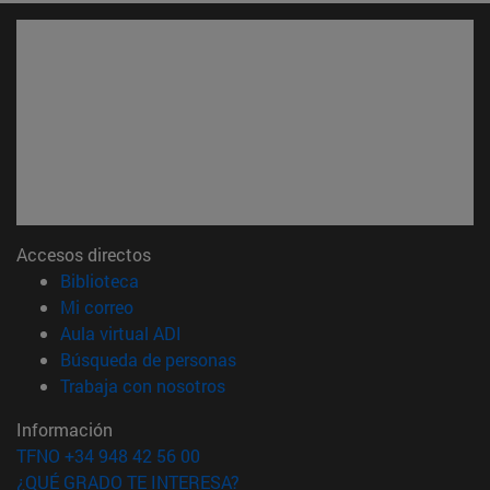
Accesos directos
(abre en nueva ventana)
Biblioteca
(abre en nueva ventana)
Mi correo
(abre en nueva ventana)
Aula virtual ADI
(abre en nueva ventana)
Búsqueda de personas
(abre en nueva ventana)
Trabaja con nosotros
Información
TFNO +34 948 42 56 00
¿QUÉ GRADO TE INTERESA?