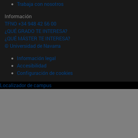
(abre en nueva ventana)
Trabaja con nosotros
Información
TFNO +34 948 42 56 00
¿QUÉ GRADO TE INTERESA?
¿QUÉ MÁSTER TE INTERESA?
© Universidad de Navarra
Información legal
Accesibilidad
Configuración de cookies
Localizador de campus