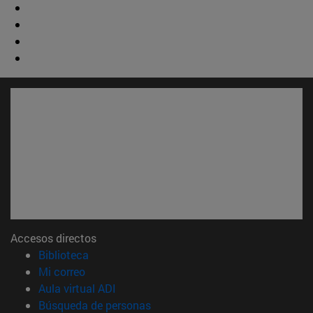
Accesos directos
(abre en nueva ventana)
Biblioteca
(abre en nueva ventana)
Mi correo
(abre en nueva ventana)
Aula virtual ADI
(abre en nueva ventana)
Búsqueda de personas