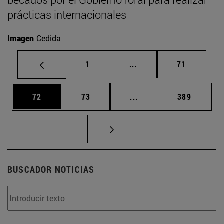
prácticas internacionales
Imagen
Cedida
Página
Páginas intermedias Us
Página
1
...
71
Página
Página
Páginas intermedias U
Página
72
73
...
389
BUSCADOR NOTICIAS