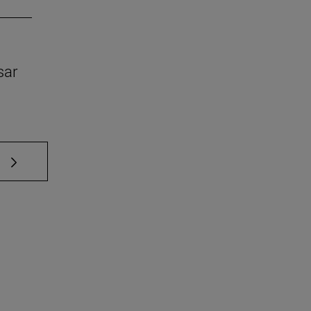
sar
e TAB para desplazarse.