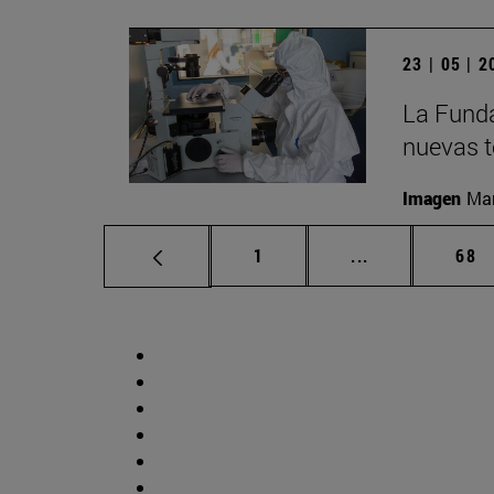
23 | 05 | 
La Funda
nuevas t
Imagen
Man
Página
Páginas interm
Pág
1
...
68