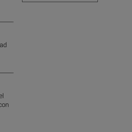
dad
el
con