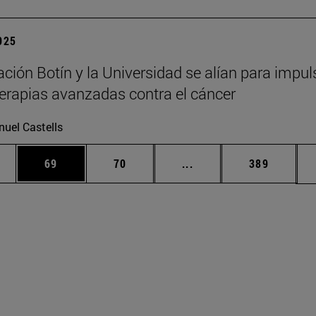
2025
ción Botín y la Universidad se alían para impul
erapias avanzadas contra el cáncer
uel Castells
edias Use TAB para desplazarse.
ina
Página
Página
Páginas intermedias Us
Página
69
70
...
389