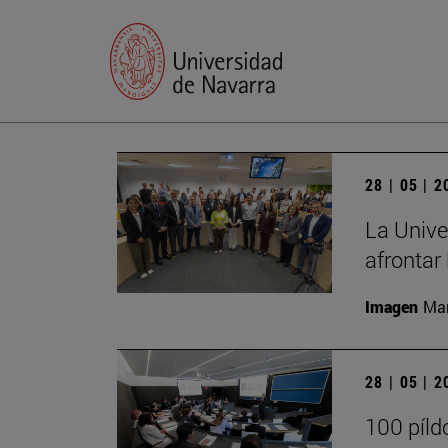
28 | 05 | 
La Unive
afrontar 
Imagen
Man
28 | 05 | 
100 píld