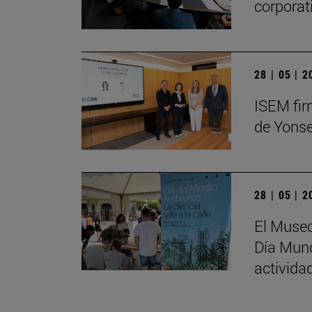
corporat
28 | 05 | 
ISEM fir
de Yonse
28 | 05 | 
El Museo
Día Mund
activida