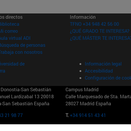
os directos
Información
(abre en nueva ventana)
Biblioteca
TFNO +34 948 42 56 00
(abre en nueva ventana)
Mi correo
¿QUÉ GRADO TE INTERESA?
(abre en nueva ventana)
Aula virtual ADI
¿QUÉ MÁSTER TE INTERESA
(abre en nueva ventana)
Búsqueda de personas
(abre en nueva ventana)
Trabaja con nosotros
versidad de
Información legal
rra
Accesibilidad
Configuración de coo
Donostia-San Sebastián
Campus Madrid
anuel Lardizabal 13 20018
Calle Marquesado de Sta. Marta
a-San Sebastián España
28027 Madrid España
43 21 98 77
T.
+34 914 51 43 41
Nueva York (IESE)
Campus Munich (IESE)