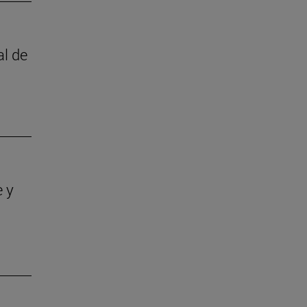
al de
e y