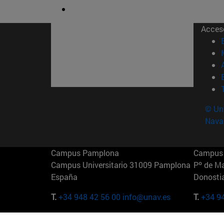
Acces
© Uni
Nava
Campus Pamplona
Campus 
Campus Universitario 31009 Pamplona
Pº de M
España
Donosti
T.
+34 948 42 56 00
info@unav.es
T.
+34 9
Campus Madrid (IESE)
Campus 