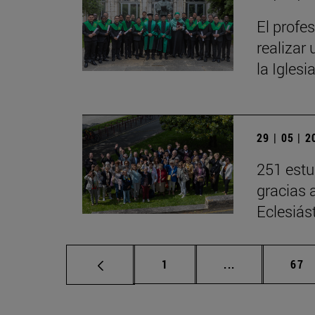
El profe
realizar 
la Iglesi
29 | 05 | 
251 estu
gracias 
Eclesiás
Página
Páginas interm
Pág
1
...
67