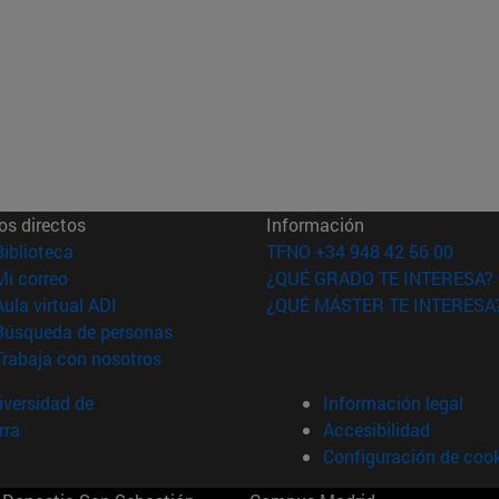
os directos
Información
(abre en nueva ventana)
Biblioteca
TFNO +34 948 42 56 00
(abre en nueva ventana)
Mi correo
¿QUÉ GRADO TE INTERESA?
(abre en nueva ventana)
Aula virtual ADI
¿QUÉ MÁSTER TE INTERESA
(abre en nueva ventana)
Búsqueda de personas
(abre en nueva ventana)
Trabaja con nosotros
versidad de
Información legal
rra
Accesibilidad
Configuración de coo