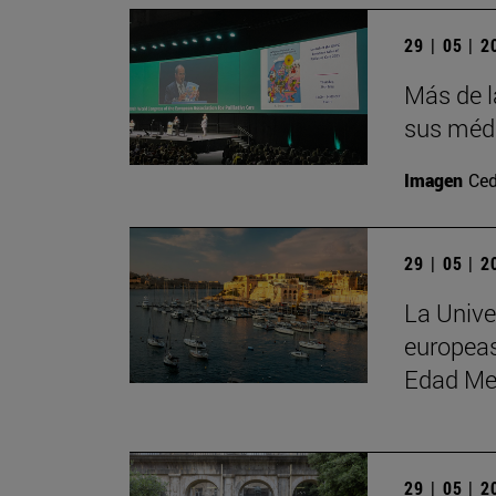
29 | 05 | 
Más de l
sus médi
Imagen
Ced
29 | 05 | 
La Unive
europeas
Edad Me
29 | 05 | 