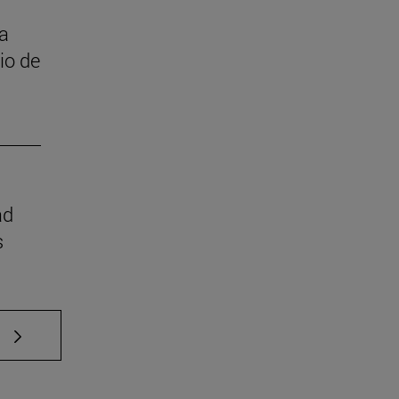
 a
cio de
ad
s
e TAB para desplazarse.