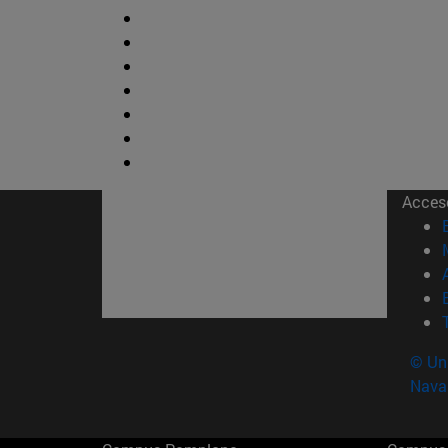
Acces
© Uni
Nava