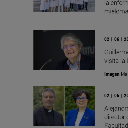
la enfer
mieloma
02 | 06 | 
Guillerm
visita la
Imagen
Man
02 | 06 | 
Alejand
director
Facultad