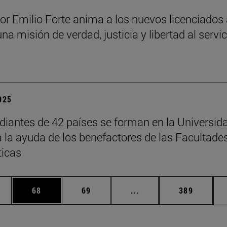
sor Emilio Forte anima a los nuevos licenciados
una misión de verdad, justicia y libertad al servi
a
2025
diantes de 42 países se forman en la Universid
a la ayuda de los benefactores de las Facultade
ticas
edias Use TAB para desplazarse.
ina
Página
Página
Páginas intermedias Us
Página
68
69
...
389