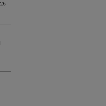
–25
l