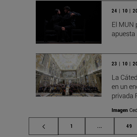
24 | 10 | 
El MUN p
apuesta 
23 | 10 | 
La Cáted
en un en
privada 
Imagen
Ced
Página
Páginas interm
Pág
1
...
49