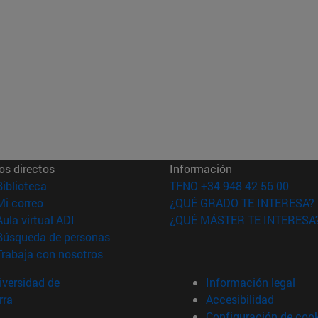
os directos
Información
(abre en nueva ventana)
Biblioteca
TFNO +34 948 42 56 00
(abre en nueva ventana)
Mi correo
¿QUÉ GRADO TE INTERESA?
(abre en nueva ventana)
Aula virtual ADI
¿QUÉ MÁSTER TE INTERESA
(abre en nueva ventana)
Búsqueda de personas
(abre en nueva ventana)
Trabaja con nosotros
versidad de
Información legal
rra
Accesibilidad
Configuración de coo