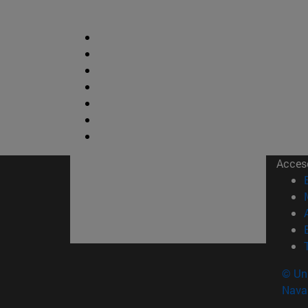
Acces
© Uni
Nava