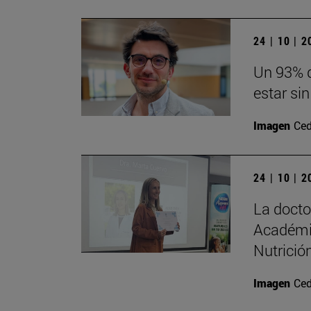
24 | 10 | 
Un 93% d
estar sin
Imagen
Ced
24 | 10 | 
La doct
Académi
Nutrición
Imagen
Ced