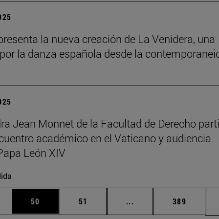
2025
resenta la nueva creación de La Venidera, una
por la danza española desde la contemporanei
2025
ra Jean Monnet de la Facultad de Derecho part
cuentro académico en el Vaticano y audiencia
Papa León XIV
ida
edias Use TAB para desplazarse.
ina
Página
Página
Páginas intermedias Us
Página
50
51
...
389