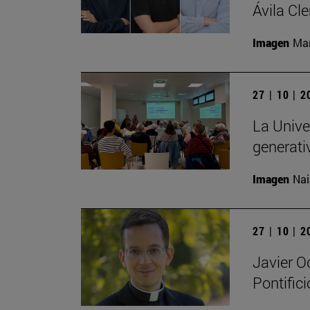
Ávila Cl
Imagen
Man
27 | 10 | 
La Univer
generati
Imagen
Nai
27 | 10 | 
Javier O
Pontific