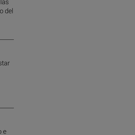
 las
o del
star
o e