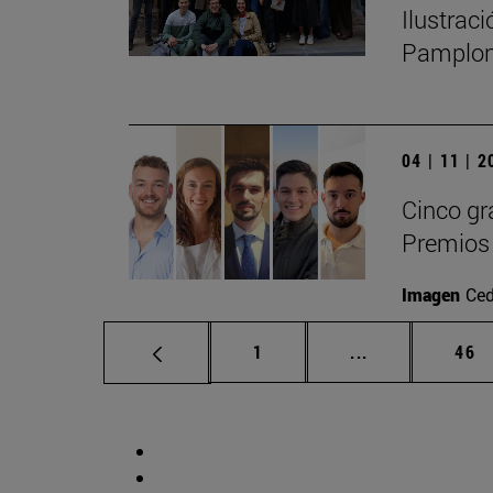
Ilustrac
Pamplo
04 | 11 | 
Cinco gr
Premios 
Imagen
Ced
Página
Páginas interm
Pág
1
...
46