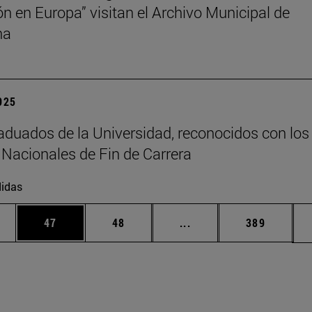
ión en Europa” visitan el Archivo Municipal de
na
2025
aduados de la Universidad, reconocidos con los
Nacionales de Fin de Carrera
idas
edias Use TAB para desplazarse.
ina
Página
Página
Páginas intermedias Us
Página
47
48
...
389