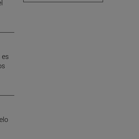
l
 es
os
elo