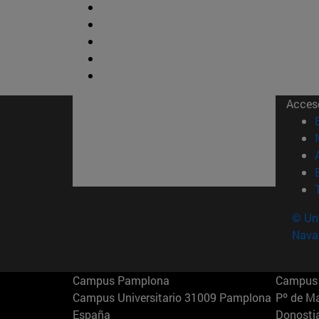
Acces
© Uni
Nava
Campus Pamplona
Campus 
Campus Universitario 31009 Pamplona
Pº de M
España
Donosti