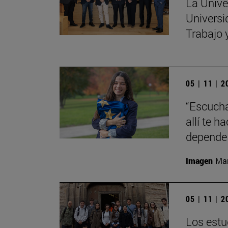
La Unive
Universi
Trabajo 
05 | 11 | 
“Escucha
allí te 
depende 
Imagen
Man
05 | 11 | 
Los estu