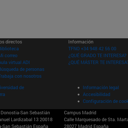
os directos
Información
(abre en nueva ventana)
Biblioteca
TFNO +34 948 42 56 00
(abre en nueva ventana)
Mi correo
¿QUÉ GRADO TE INTERESA?
(abre en nueva ventana)
Aula virtual ADI
¿QUÉ MÁSTER TE INTERESA
(abre en nueva ventana)
Búsqueda de personas
(abre en nueva ventana)
Trabaja con nosotros
versidad de
Información legal
rra
Accesibilidad
Configuración de coo
Donostia-San Sebastián
Campus Madrid
anuel Lardizabal 13 20018
Calle Marquesado de Sta. Marta
a-San Sebastián España
28027 Madrid España