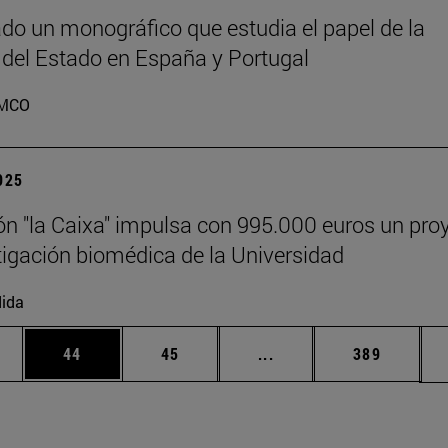
do un monográfico que estudia el papel de la
 del Estado en España y Portugal
MCO
2025
n "la Caixa" impulsa con 995.000 euros un pro
tigación biomédica de la Universidad
ida
edias Use TAB para desplazarse.
ina
Página
Página
Páginas intermedias Us
Página
44
45
...
389