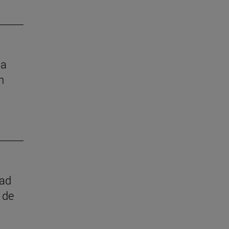
la
n
dad
 de