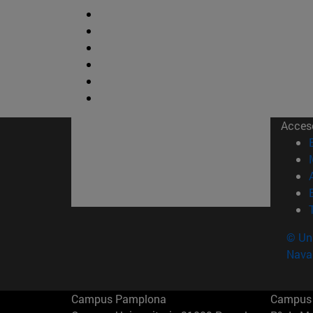
Acces
© Uni
Nava
Campus Pamplona
Campus 