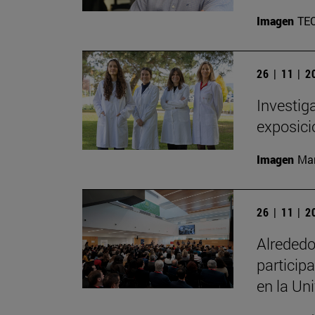
Imagen
TE
26 | 11 | 
Investig
exposici
Imagen
Man
26 | 11 | 
Alrededo
particip
en la Un