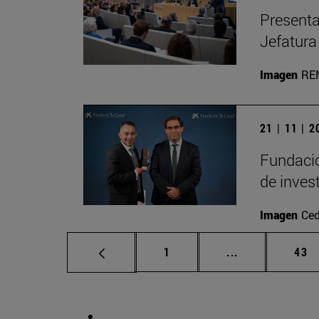
Presenta
Jefatura
Imagen
RE
21 | 11 | 
Fundació
de inves
Imagen
Ced
Página
Páginas interm
Pág
1
...
43