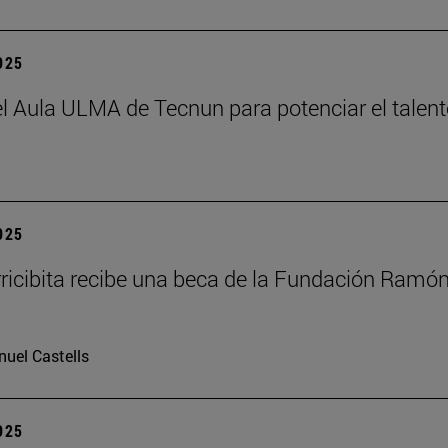
2025
el Aula ULMA de Tecnun para potenciar el talen
2025
rricibita recibe una beca de la Fundación Ramó
uel Castells
2025