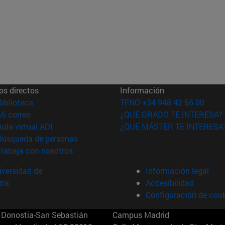
os directos
Información
(abre en nueva ventana)
Biblioteca
TFNO +34 948 42 56 00
(abre en nueva ventana)
Mi correo
¿QUÉ GRADO TE INTERESA?
(abre en nueva ventana)
Aula virtual ADI
¿QUÉ MÁSTER TE INTERESA
(abre en nueva ventana)
Búsqueda de personas
(abre en nueva ventana)
Trabaja con nosotros
versidad de
Información legal
rra
Accesibilidad
Configuración de coo
Donostia-San Sebastián
Campus Madrid