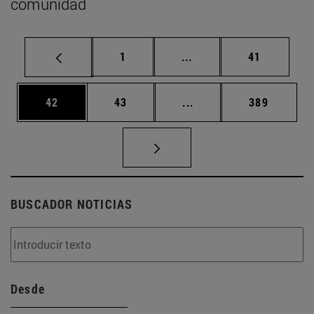
comunidad
Página
Páginas intermedias Us
Página
1
...
41
Página
Página
Páginas intermedias U
Página
42
43
...
389
BUSCADOR NOTICIAS
Desde