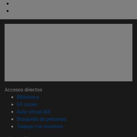
Accesos directos
(abre en nueva ventana)
Biblioteca
(abre en nueva ventana)
Mi correo
(abre en nueva ventana)
Aula virtual ADI
(abre en nueva ventana)
Búsqueda de personas
(abre en nueva ventana)
Trabaja con nosotros