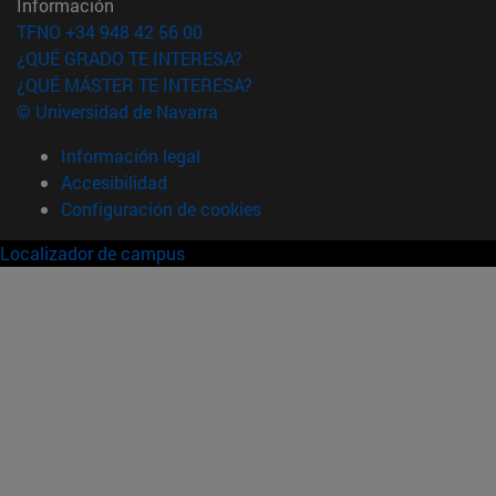
Información
TFNO +34 948 42 56 00
¿QUÉ GRADO TE INTERESA?
¿QUÉ MÁSTER TE INTERESA?
© Universidad de Navarra
Información legal
Accesibilidad
Configuración de cookies
Localizador de campus