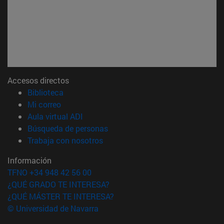
Accesos directos
(abre en nueva ventana)
Biblioteca
(abre en nueva ventana)
Mi correo
(abre en nueva ventana)
Aula virtual ADI
(abre en nueva ventana)
Búsqueda de personas
(abre en nueva ventana)
Trabaja con nosotros
Información
TFNO +34 948 42 56 00
¿QUÉ GRADO TE INTERESA?
¿QUÉ MÁSTER TE INTERESA?
© Universidad de Navarra