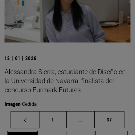
12 | 01 | 2026
Alessandra Sierra, estudiante de Diseño en
la Universidad de Navarra, finalista del
concurso Furmark Futures
Imagen
Cedida
Página
Páginas intermedias Us
Página
1
...
37