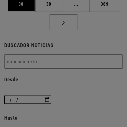
Página
Página
Páginas intermedias U
Página
38
39
...
389
BUSCADOR NOTICIAS
Desde
Hasta