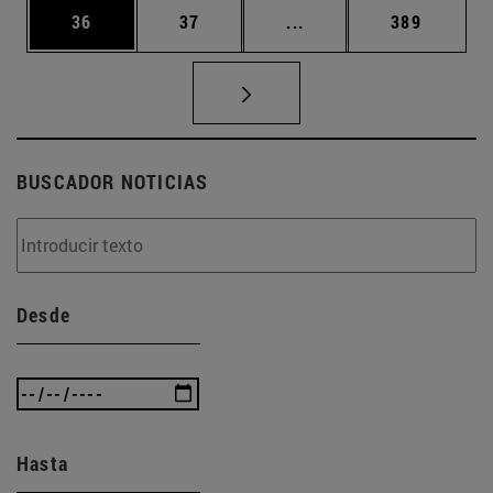
Página
Página
Páginas intermedias U
Página
36
37
...
389
BUSCADOR NOTICIAS
Desde
Hasta