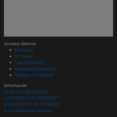
Accesos directos
(abre en nueva ventana)
Biblioteca
(abre en nueva ventana)
Mi correo
(abre en nueva ventana)
Aula virtual ADI
(abre en nueva ventana)
Búsqueda de personas
(abre en nueva ventana)
Trabaja con nosotros
Información
TFNO +34 948 42 56 00
¿QUÉ GRADO TE INTERESA?
¿QUÉ MÁSTER TE INTERESA?
© Universidad de Navarra