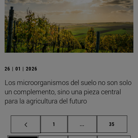
26 | 01 | 2026
Los microorganismos del suelo no son solo
un complemento, sino una pieza central
para la agricultura del futuro
Página
Páginas intermedias Us
Página
1
...
35