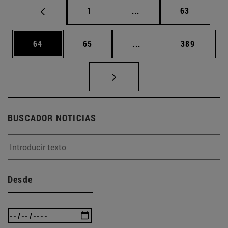
Página
Páginas intermedias Us
Página
1
...
63
Página
Página
Páginas intermedias U
Página
64
65
...
389
BUSCADOR NOTICIAS
Desde