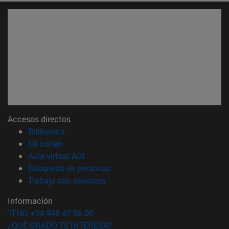
Accesos directos
(abre en nueva ventana)
Biblioteca
(abre en nueva ventana)
Mi correo
(abre en nueva ventana)
Aula virtual ADI
(abre en nueva ventana)
Búsqueda de personas
(abre en nueva ventana)
Trabaja con nosotros
Información
TFNO +34 948 42 56 00
¿QUÉ GRADO TE INTERESA?