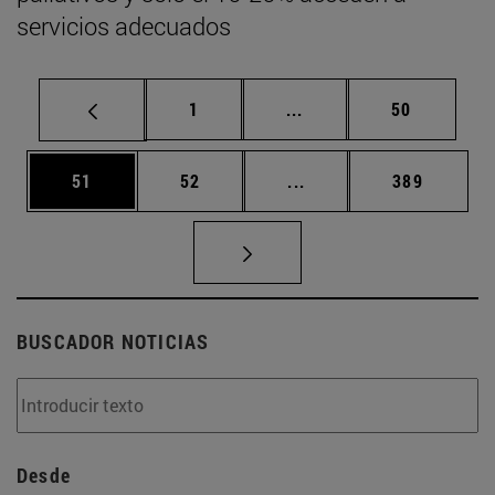
servicios adecuados
Página
Páginas intermedias Us
Página
1
...
50
Página
Página
Páginas intermedias U
Página
51
52
...
389
BUSCADOR NOTICIAS
Desde