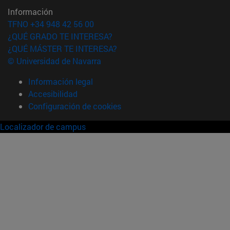
Información
TFNO +34 948 42 56 00
¿QUÉ GRADO TE INTERESA?
¿QUÉ MÁSTER TE INTERESA?
© Universidad de Navarra
Información legal
Accesibilidad
Configuración de cookies
Localizador de campus