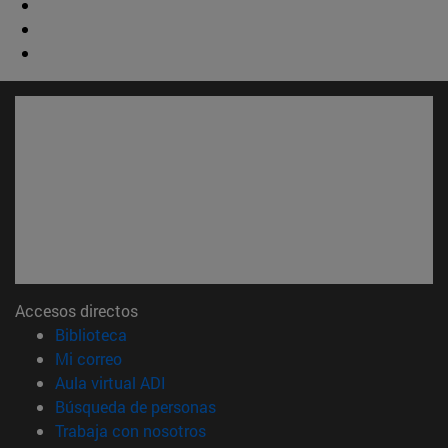
Accesos directos
(abre en nueva ventana)
Biblioteca
(abre en nueva ventana)
Mi correo
(abre en nueva ventana)
Aula virtual ADI
(abre en nueva ventana)
Búsqueda de personas
(abre en nueva ventana)
Trabaja con nosotros