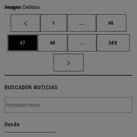
Imagen
Cedidas
Página
Páginas intermedias Us
Página
1
...
46
Página
Página
Páginas intermedias U
Página
47
48
...
389
BUSCADOR NOTICIAS
Desde