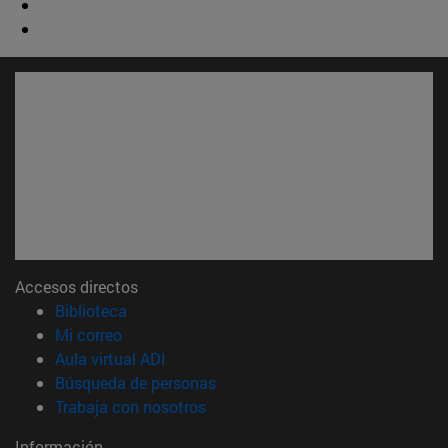
Accesos directos
(abre en nueva ventana)
Biblioteca
(abre en nueva ventana)
Mi correo
(abre en nueva ventana)
Aula virtual ADI
(abre en nueva ventana)
Búsqueda de personas
(abre en nueva ventana)
Trabaja con nosotros
Información