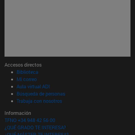
Accesos directos
(abre en nueva ventana)
Biblioteca
(abre en nueva ventana)
Mi correo
(abre en nueva ventana)
Aula virtual ADI
(abre en nueva ventana)
Búsqueda de personas
(abre en nueva ventana)
Trabaja con nosotros
Información
TFNO +34 948 42 56 00
¿QUÉ GRADO TE INTERESA?
¿QUÉ MÁSTER TE INTERESA?