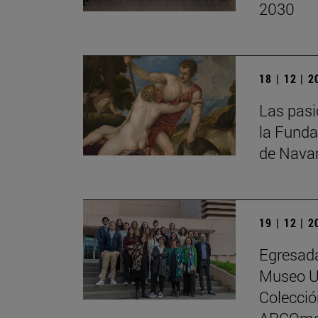
2030
18 | 12 | 
Las pasi
la Funda
de Nava
19 | 12 | 
Egresada
Museo Un
Colecci