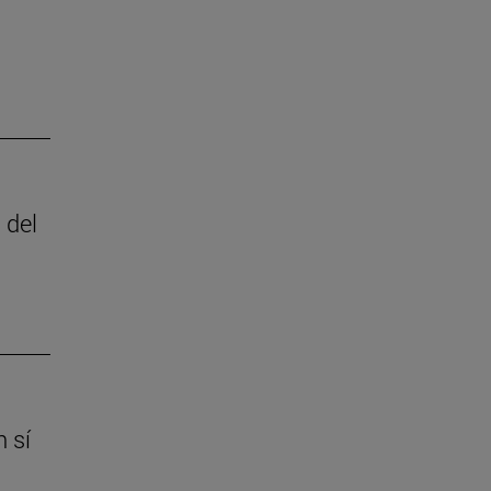
 del
 sí