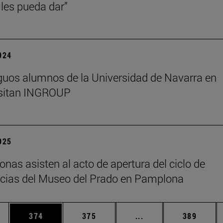
les pueda dar”
2024
guos alumnos de la Universidad de Navarra en
isitan INGROUP
2025
onas asisten al acto de apertura del ciclo de
cias del Museo del Prado en Pamplona
ias Use TAB para desplazarse.
a
Página
Página
Páginas intermedias 
Página
374
375
...
389