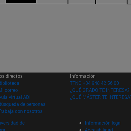
os directos
Información
(abre en nueva ventana)
Biblioteca
TFNO +34 948 42 56 00
(abre en nueva ventana)
Mi correo
¿QUÉ GRADO TE INTERESA?
(abre en nueva ventana)
Aula virtual ADI
¿QUÉ MÁSTER TE INTERESA
(abre en nueva ventana)
Búsqueda de personas
(abre en nueva ventana)
Trabaja con nosotros
versidad de
Información legal
rra
Accesibilidad