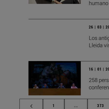
humano 
26 | 03 | 
Los anti
Lleida v
16 | 01 | 
258 pers
conferen
Página
Páginas intermed
Págin
1
...
373