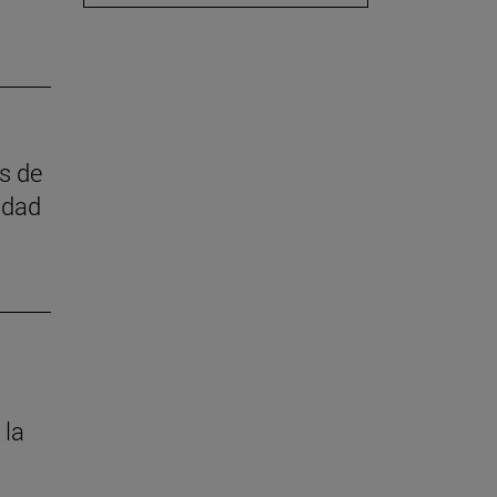
as de
idad
 la