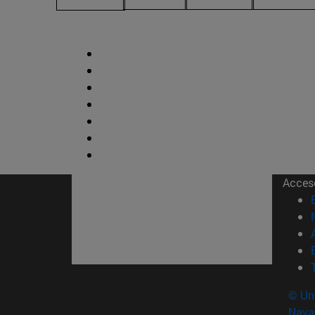
Acces
© Uni
Nava