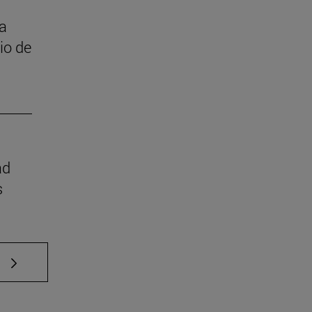
 a
cio de
ad
s
e TAB para desplazarse.