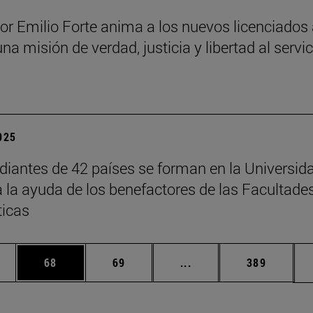
sor Emilio Forte anima a los nuevos licenciados
una misión de verdad, justicia y libertad al servi
a
2025
diantes de 42 países se forman en la Universid
a la ayuda de los benefactores de las Facultade
ticas
edias Use TAB para desplazarse.
ina
Página
Página
Páginas intermedias Us
Página
68
69
...
389