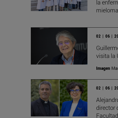
la enfer
mieloma
02 | 06 | 
Guillerm
visita la
Imagen
Man
02 | 06 | 
Alejand
director
Facultad