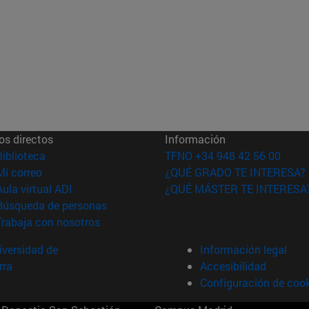
os directos
Información
(abre en nueva ventana)
Biblioteca
TFNO +34 948 42 56 00
(abre en nueva ventana)
Mi correo
¿QUÉ GRADO TE INTERESA?
(abre en nueva ventana)
Aula virtual ADI
¿QUÉ MÁSTER TE INTERESA
(abre en nueva ventana)
Búsqueda de personas
(abre en nueva ventana)
Trabaja con nosotros
versidad de
Información legal
rra
Accesibilidad
Configuración de coo