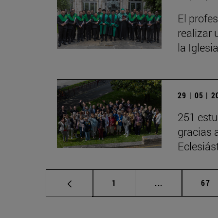
El profe
realizar 
la Iglesi
29 | 05 | 
251 estu
gracias 
Eclesiás
Página
Páginas interm
Pág
1
...
67