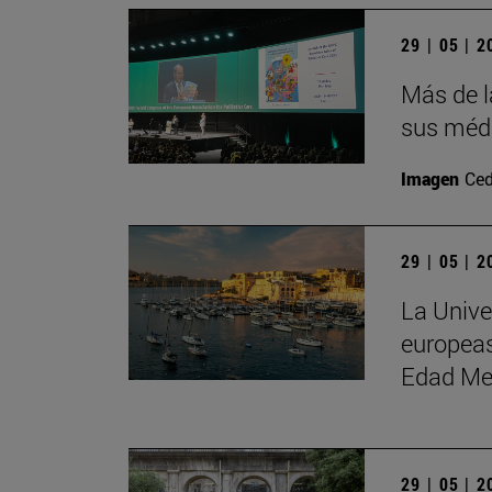
29 | 05 | 
Más de l
sus médi
Imagen
Ced
29 | 05 | 
La Unive
europeas
Edad Me
29 | 05 | 