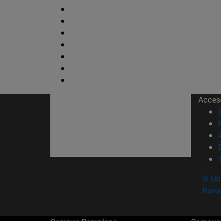
Acces
© Uni
Nava