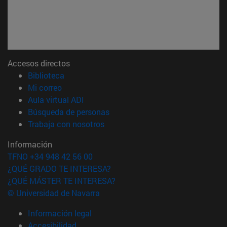
Accesos directos
(abre en nueva ventana)
Biblioteca
(abre en nueva ventana)
Mi correo
(abre en nueva ventana)
Aula virtual ADI
(abre en nueva ventana)
Búsqueda de personas
(abre en nueva ventana)
Trabaja con nosotros
Información
TFNO +34 948 42 56 00
¿QUÉ GRADO TE INTERESA?
¿QUÉ MÁSTER TE INTERESA?
© Universidad de Navarra
Información legal
Accesibilidad