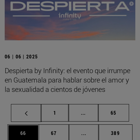
06 | 06 | 2025
Despierta by Infinity: el evento que irrumpe
en Guatemala para hablar sobre el amor y
la sexualidad a cientos de jóvenes
Página
Páginas intermedias Us
Página
1
...
65
Página
Página
Páginas intermedias U
Página
66
67
...
389