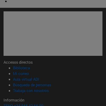
Accesos directos
(abre en nueva ventana)
Biblioteca
(abre en nueva ventana)
Mi correo
(abre en nueva ventana)
Aula virtual ADI
(abre en nueva ventana)
Búsqueda de personas
(abre en nueva ventana)
Trabaja con nosotros
Información
TFNO +34 948 42 56 00