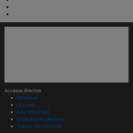
Accesos directos
(abre en nueva ventana)
Biblioteca
(abre en nueva ventana)
Mi correo
(abre en nueva ventana)
Aula virtual ADI
(abre en nueva ventana)
Búsqueda de personas
(abre en nueva ventana)
Trabaja con nosotros