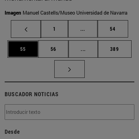
Imagen
Manuel Castells/Museo Universidad de Navarra
Página
Páginas intermedias Us
Página
1
...
54
Página
Página
Páginas intermedias U
Página
55
56
...
389
BUSCADOR NOTICIAS
Desde