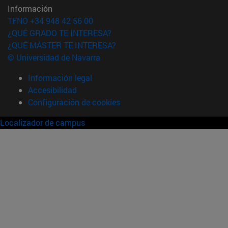
Información
TFNO +34 948 42 56 00
¿QUÉ GRADO TE INTERESA?
¿QUÉ MÁSTER TE INTERESA?
© Universidad de Navarra
Información legal
Accesibilidad
Configuración de cookies
Localizador de campus