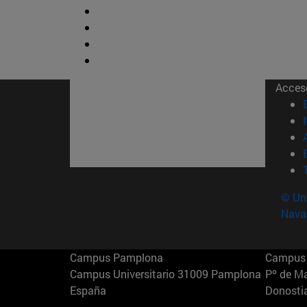
Acces
© Uni
Nava
Campus Pamplona
Campus 
Campus Universitario 31009 Pamplona
Pº de M
España
Donosti