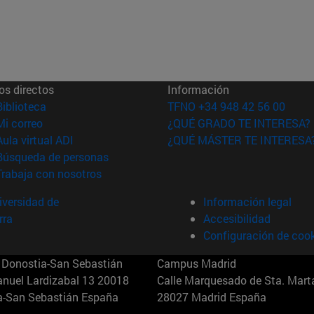
os directos
Información
(abre en nueva ventana)
Biblioteca
TFNO +34 948 42 56 00
(abre en nueva ventana)
Mi correo
¿QUÉ GRADO TE INTERESA?
(abre en nueva ventana)
Aula virtual ADI
¿QUÉ MÁSTER TE INTERESA
(abre en nueva ventana)
Búsqueda de personas
(abre en nueva ventana)
Trabaja con nosotros
versidad de
Información legal
rra
Accesibilidad
Configuración de coo
Donostia-San Sebastián
Campus Madrid
anuel Lardizabal 13 20018
Calle Marquesado de Sta. Marta
a-San Sebastián España
28027 Madrid España