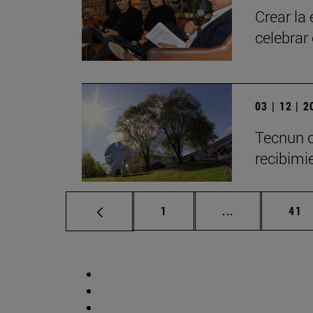
Crear la
celebrar
03 | 12 | 
Tecnun c
recibimie
Página
Páginas interm
Pág
1
...
41