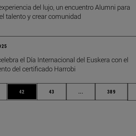
 experiencia del lujo, un encuentro Alumni para
 el talento y crear comunidad
2025
elebra el Día Internacional del Euskera con el
nto del certificado Harrobi
edias Use TAB para desplazarse.
ina
Página
Página
Páginas intermedias Us
Página
42
43
...
389