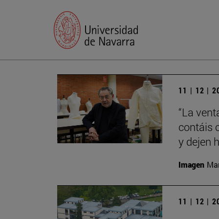
11 | 12 | 
“La vent
contáis 
y dejen h
Imagen
Man
11 | 12 | 