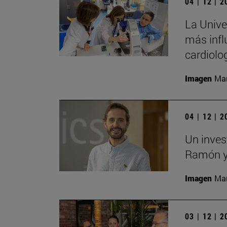
04 | 12 | 
La Univer
más infl
cardiolo
Imagen
Man
04 | 12 | 
Un inves
Ramón y 
Imagen
Man
03 | 12 | 