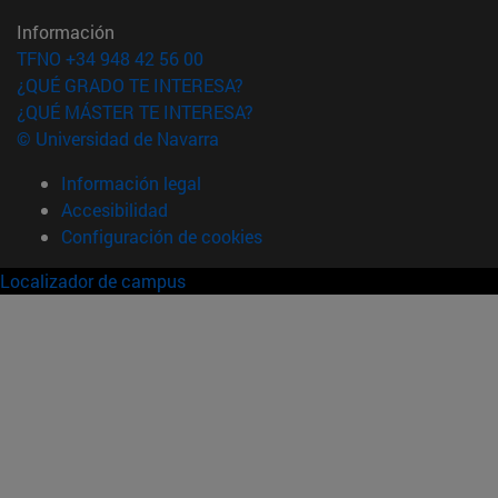
Información
TFNO +34 948 42 56 00
¿QUÉ GRADO TE INTERESA?
¿QUÉ MÁSTER TE INTERESA?
© Universidad de Navarra
Información legal
Accesibilidad
Configuración de cookies
Localizador de campus