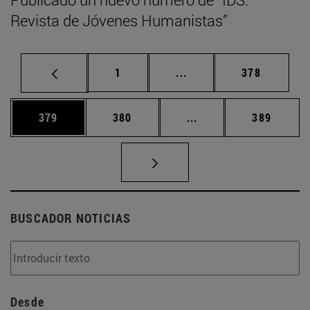
Revista de Jóvenes Humanistas”
Página
Páginas intermedias Us
Página
1
...
378
Página
Página
Páginas intermedias 
Página
379
380
...
389
BUSCADOR NOTICIAS
Desde