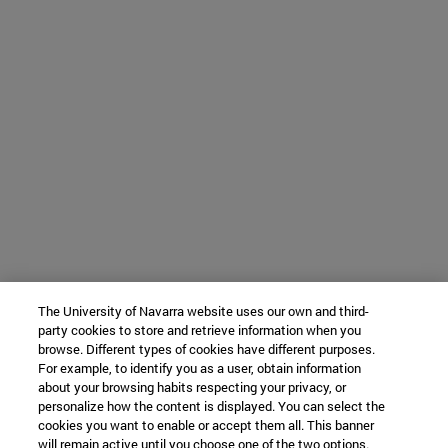
The University of Navarra website uses our own and third-
party cookies to store and retrieve information when you
browse. Different types of cookies have different purposes.
For example, to identify you as a user, obtain information
about your browsing habits respecting your privacy, or
personalize how the content is displayed. You can select the
cookies you want to enable or accept them all. This banner
will remain active until you choose one of the two options.