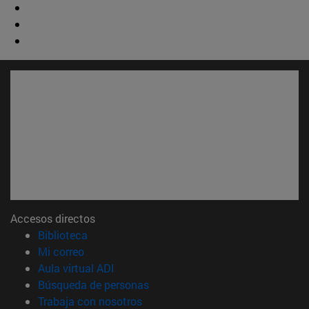
Accesos directos
(abre en nueva ventana)
Biblioteca
(abre en nueva ventana)
Mi correo
(abre en nueva ventana)
Aula virtual ADI
(abre en nueva ventana)
Búsqueda de personas
(abre en nueva ventana)
Trabaja con nosotros