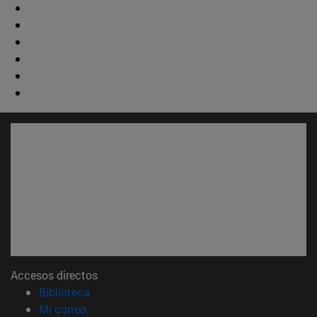
Accesos directos
(abre en nueva ventana)
Biblioteca
(abre en nueva ventana)
Mi correo