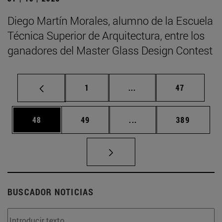
Diego Martín Morales, alumno de la Escuela
Técnica Superior de Arquitectura, entre los
ganadores del Master Glass Design Contest
Página
Páginas intermedias Us
Página
1
...
47
Página
Página
Páginas intermedias U
Página
48
49
...
389
BUSCADOR NOTICIAS