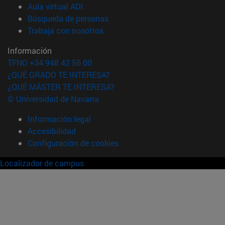
(abre en nueva ventana)
Aula virtual ADI
(abre en nueva ventana)
Búsqueda de personas
(abre en nueva ventana)
Trabaja con nosotros
Información
TFNO +34 948 42 56 00
¿QUÉ GRADO TE INTERESA?
¿QUÉ MÁSTER TE INTERESA?
© Universidad de Navarra
Información legal
Accesibilidad
Configuración de cookies
Localizador de campus