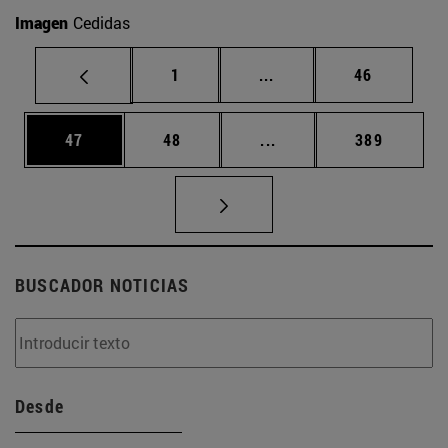
Imagen
Cedidas
Página
Páginas intermedias Us
Página
1
...
46
Página
Página
Páginas intermedias U
Página
47
48
...
389
BUSCADOR NOTICIAS
Desde