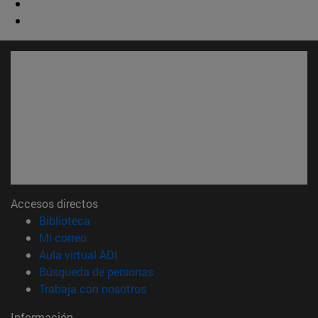
Accesos directos
(abre en nueva ventana)
Biblioteca
(abre en nueva ventana)
Mi correo
(abre en nueva ventana)
Aula virtual ADI
(abre en nueva ventana)
Búsqueda de personas
(abre en nueva ventana)
Trabaja con nosotros
Información