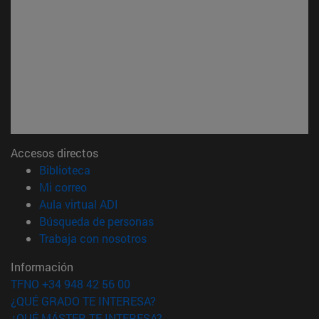
Accesos directos
(abre en nueva ventana)
Biblioteca
(abre en nueva ventana)
Mi correo
(abre en nueva ventana)
Aula virtual ADI
(abre en nueva ventana)
Búsqueda de personas
(abre en nueva ventana)
Trabaja con nosotros
Información
TFNO +34 948 42 56 00
¿QUÉ GRADO TE INTERESA?
¿QUÉ MÁSTER TE INTERESA?