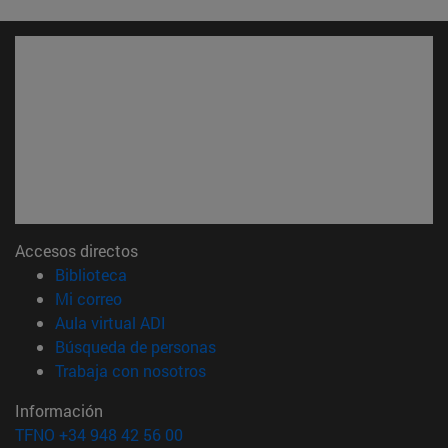
Accesos directos
(abre en nueva ventana)
Biblioteca
(abre en nueva ventana)
Mi correo
(abre en nueva ventana)
Aula virtual ADI
(abre en nueva ventana)
Búsqueda de personas
(abre en nueva ventana)
Trabaja con nosotros
Información
TFNO +34 948 42 56 00