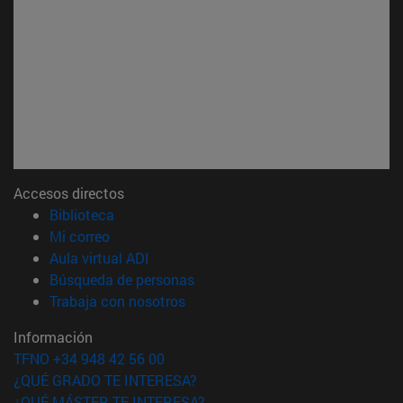
Accesos directos
(abre en nueva ventana)
Biblioteca
(abre en nueva ventana)
Mi correo
(abre en nueva ventana)
Aula virtual ADI
(abre en nueva ventana)
Búsqueda de personas
(abre en nueva ventana)
Trabaja con nosotros
Información
TFNO +34 948 42 56 00
¿QUÉ GRADO TE INTERESA?
¿QUÉ MÁSTER TE INTERESA?