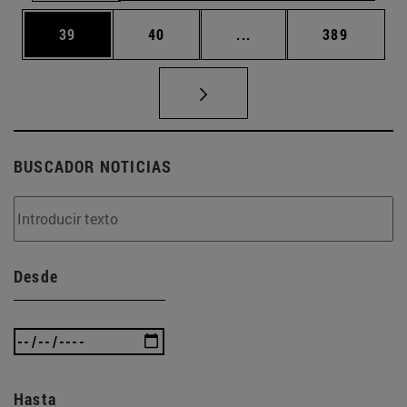
Página
Página
Páginas intermedias U
Página
39
40
...
389
BUSCADOR NOTICIAS
Desde
Hasta