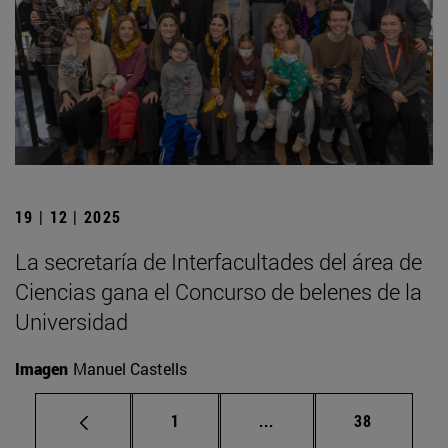
19 | 12 | 2025
La secretaría de Interfacultades del área de
Ciencias gana el Concurso de belenes de la
Universidad
Imagen
Manuel Castells
Página
Páginas intermedias Us
Página
1
...
38