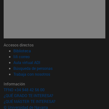
Accesos directos
(abre en nueva ventana)
Biblioteca
(abre en nueva ventana)
Mi correo
(abre en nueva ventana)
Aula virtual ADI
(abre en nueva ventana)
Búsqueda de personas
(abre en nueva ventana)
Trabaja con nosotros
Información
TFNO +34 948 42 56 00
¿QUÉ GRADO TE INTERESA?
¿QUÉ MÁSTER TE INTERESA?
© Universidad de Navarra