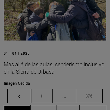
01 | 04 | 2025
Más allá de las aulas: senderismo inclusivo
en la Sierra de Urbasa
Imagen
Cedida
Página
Páginas intermedias Us
Página
1
...
376