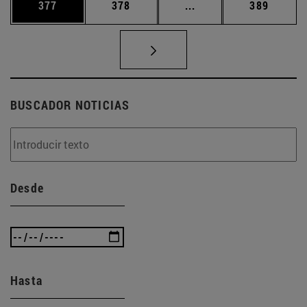
Página
Página
Páginas intermedias 
Página
377
378
...
389
BUSCADOR NOTICIAS
Desde
Hasta