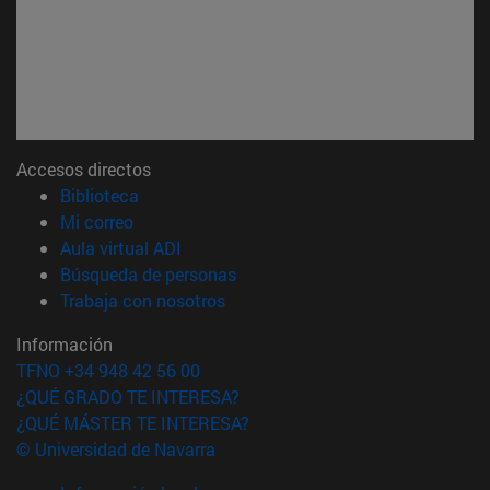
Accesos directos
(abre en nueva ventana)
Biblioteca
(abre en nueva ventana)
Mi correo
(abre en nueva ventana)
Aula virtual ADI
(abre en nueva ventana)
Búsqueda de personas
(abre en nueva ventana)
Trabaja con nosotros
Información
TFNO +34 948 42 56 00
¿QUÉ GRADO TE INTERESA?
¿QUÉ MÁSTER TE INTERESA?
© Universidad de Navarra