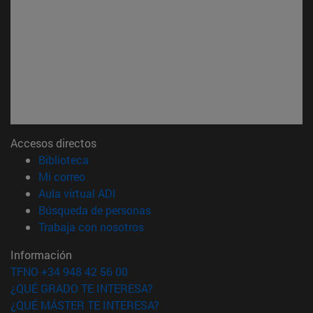
Accesos directos
(abre en nueva ventana)
Biblioteca
(abre en nueva ventana)
Mi correo
(abre en nueva ventana)
Aula virtual ADI
(abre en nueva ventana)
Búsqueda de personas
(abre en nueva ventana)
Trabaja con nosotros
Información
TFNO +34 948 42 56 00
¿QUÉ GRADO TE INTERESA?
¿QUÉ MÁSTER TE INTERESA?