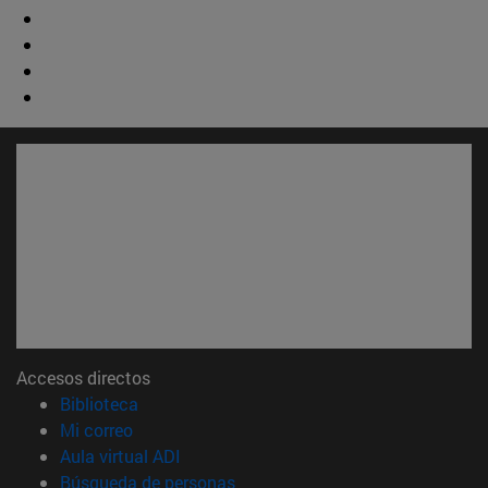
Accesos directos
(abre en nueva ventana)
Biblioteca
(abre en nueva ventana)
Mi correo
(abre en nueva ventana)
Aula virtual ADI
(abre en nueva ventana)
Búsqueda de personas