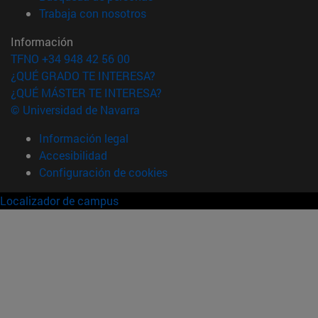
(abre en nueva ventana)
Trabaja con nosotros
Información
TFNO +34 948 42 56 00
¿QUÉ GRADO TE INTERESA?
¿QUÉ MÁSTER TE INTERESA?
© Universidad de Navarra
Información legal
Accesibilidad
Configuración de cookies
Localizador de campus