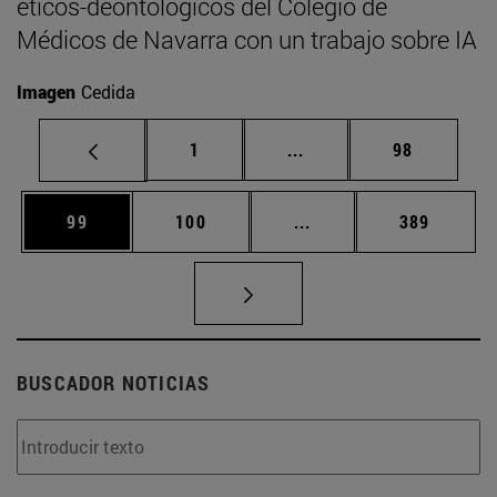
éticos-deontológicos del Colegio de
Médicos de Navarra con un trabajo sobre IA
Imagen
Cedida
Página
Páginas intermedias Us
Página
1
...
98
Página
Página
Páginas intermedias U
Página
99
100
...
389
BUSCADOR NOTICIAS