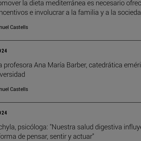
omover la dieta mediterránea es necesario ofrec
ncentivos e involucrar a la familia y a la socied
uel Castells
2024
la profesora Ana María Barber, catedrática emér
iversidad
uel Castells
2024
chyla, psicóloga: "Nuestra salud digestiva influy
forma de pensar, sentir y actuar"