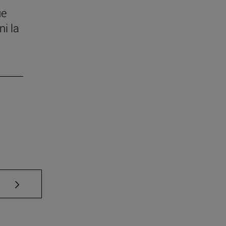
ue
ni la
Use TAB para desplazarse.