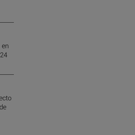
 en
024
ecto
 de