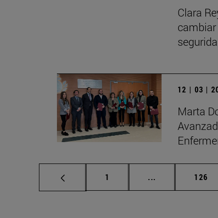
Clara Re
cambiar 
seguridad
12 | 03 | 
Marta Do
Avanzada
Enfermer
Página
Páginas intermed
Págin
1
...
126