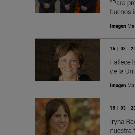
“Para pr
buenos i
Imagen
Man
16 | 03 | 
Fallece 
de la Un
Imagen
Man
15 | 03 | 
Iryna Ra
nuestra 