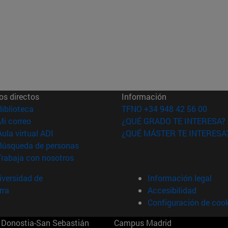
os directos
Información
(abre en nueva ventana)
Biblioteca
TFNO +34 948 42 56 00
(abre en nueva ventana)
Mi correo
¿QUÉ GRADO TE INTERESA?
(abre en nueva ventana)
Aula virtual ADI
¿QUÉ MÁSTER TE INTERESA
(abre en nueva ventana)
Búsqueda de personas
(abre en nueva ventana)
Trabaja con nosotros
versidad de
Información legal
rra
Accesibilidad
Configuración de coo
Donostia-San Sebastián
Campus Madrid