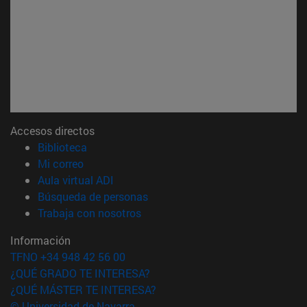
Accesos directos
(abre en nueva ventana)
Biblioteca
(abre en nueva ventana)
Mi correo
(abre en nueva ventana)
Aula virtual ADI
(abre en nueva ventana)
Búsqueda de personas
(abre en nueva ventana)
Trabaja con nosotros
Información
TFNO +34 948 42 56 00
¿QUÉ GRADO TE INTERESA?
¿QUÉ MÁSTER TE INTERESA?
© Universidad de Navarra