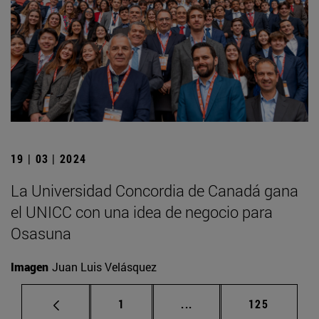
19 | 03 | 2024
La Universidad Concordia de Canadá gana
el UNICC con una idea de negocio para
Osasuna
Imagen
Juan Luis Velásquez
Página
Páginas intermedias Us
Página
1
...
125