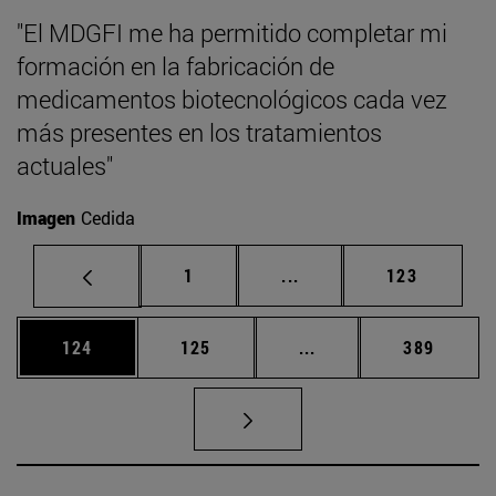
"El MDGFI me ha permitido completar mi
formación en la fabricación de
medicamentos biotecnológicos cada vez
más presentes en los tratamientos
actuales"
Imagen
Cedida
Página
Páginas intermedias Us
Página
1
...
123
Página
Página
Páginas intermedias 
Página
124
125
...
389