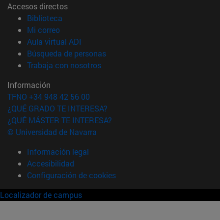
Accesos directos
(abre en nueva ventana)
Biblioteca
(abre en nueva ventana)
Mi correo
(abre en nueva ventana)
Aula virtual ADI
(abre en nueva ventana)
Búsqueda de personas
(abre en nueva ventana)
Trabaja con nosotros
Información
TFNO +34 948 42 56 00
¿QUÉ GRADO TE INTERESA?
¿QUÉ MÁSTER TE INTERESA?
© Universidad de Navarra
Información legal
Accesibilidad
Configuración de cookies
Localizador de campus