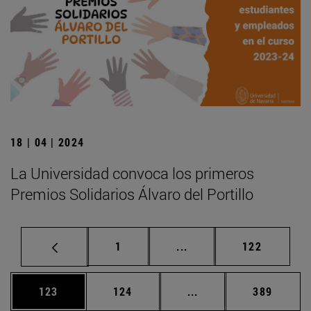
18 | 04 | 2024
La Universidad convoca los primeros
Premios Solidarios Álvaro del Portillo
Página
Páginas intermedias Us
Página
1
...
122
Página
Página
Páginas intermedias 
Página
123
124
...
389