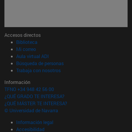
Accesos directos
(abre en nueva ventana)
Biblioteca
(abre en nueva ventana)
Mi correo
(abre en nueva ventana)
Aula virtual ADI
(abre en nueva ventana)
Búsqueda de personas
(abre en nueva ventana)
Trabaja con nosotros
Información
TFNO +34 948 42 56 00
¿QUÉ GRADO TE INTERESA?
¿QUÉ MÁSTER TE INTERESA?
© Universidad de Navarra
Información legal
Accesibilidad