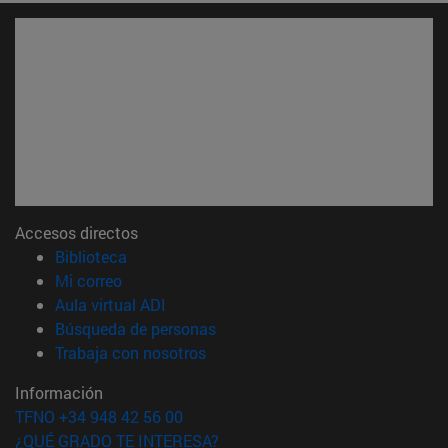
Accesos directos
(abre en nueva ventana)
Biblioteca
(abre en nueva ventana)
Mi correo
(abre en nueva ventana)
Aula virtual ADI
(abre en nueva ventana)
Búsqueda de personas
(abre en nueva ventana)
Trabaja con nosotros
Información
TFNO +34 948 42 56 00
¿QUÉ GRADO TE INTERESA?