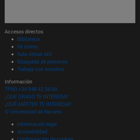
Accesos directos
(abre en nueva ventana)
Biblioteca
(abre en nueva ventana)
Mi correo
(abre en nueva ventana)
Aula virtual ADI
(abre en nueva ventana)
Búsqueda de personas
(abre en nueva ventana)
Trabaja con nosotros
Información
TFNO +34 948 42 56 00
¿QUÉ GRADO TE INTERESA?
¿QUÉ MÁSTER TE INTERESA?
© Universidad de Navarra
Información legal
Accesibilidad
Configuración de cookies