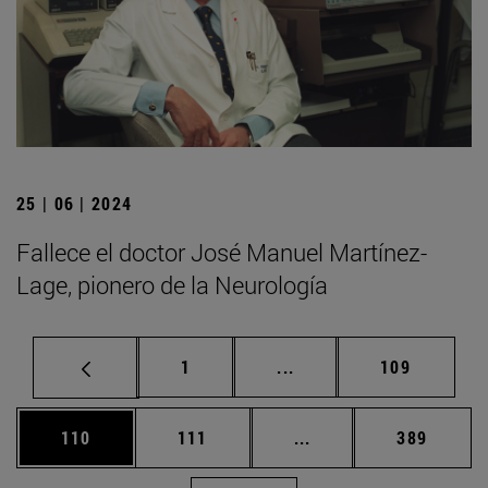
25 | 06 | 2024
Fallece el doctor José Manuel Martínez-
Lage, pionero de la Neurología
Página
Páginas intermedias Us
Página
1
...
109
Página
Página
Páginas intermedias 
Página
110
111
...
389