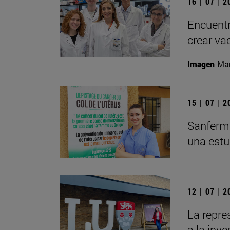
16 | 07 | 
Encuentr
crear va
Imagen
Man
15 | 07 | 
Sanfermi
una estu
12 | 07 | 
La repre
a la inv