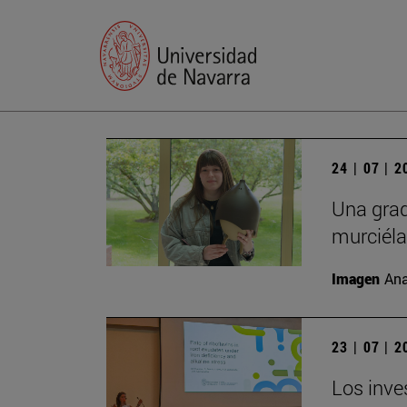
24 | 07 | 
Una grad
murciél
Imagen
Ana
23 | 07 | 
Los inve