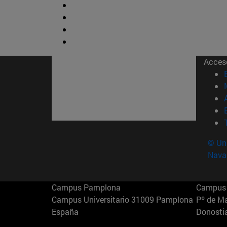
Acces
© Uni
Nava
Campus Pamplona
Campus 
Campus Universitario 31009 Pamplona
Pº de M
España
Donosti