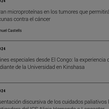
2024
an microproteínas en los tumores que permitir
cunas contra el cáncer
uel Castells
2024
nes especiales desde El Congo: la experiencia 
diante de la Universidad en Kinshasa
2024
sentación discursiva de los cuidados paliativos 
estigadora del ICS Alicia Hernando a Lancaster