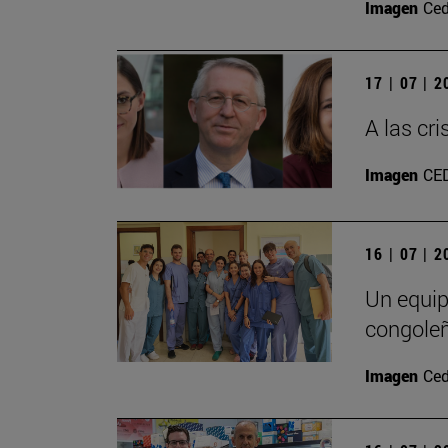
Imagen
Ced
17 | 07 | 
A las cr
Imagen
CE
16 | 07 | 
Un equip
congole
Imagen
Ced