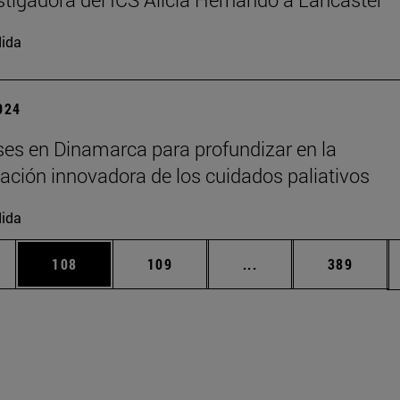
ida
2024
es en Dinamarca para profundizar en la
ción innovadora de los cuidados paliativos
ida
ias Use TAB para desplazarse.
a
Página
Página
Páginas intermedias 
Página
108
109
...
389