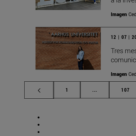
Imagen
Ced
12 | 07 | 
Tres mes
comunica
Imagen
Ced
Página
Páginas intermed
Págin
1
...
107