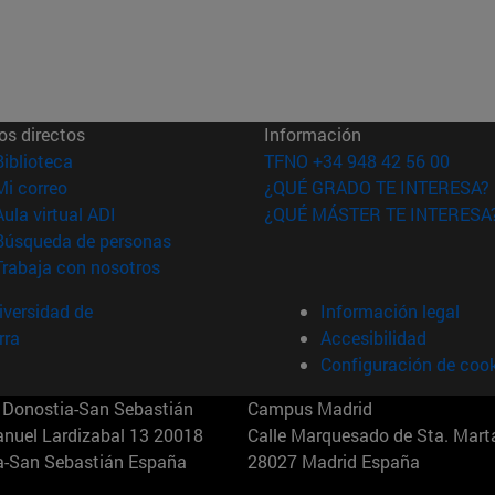
os directos
Información
(abre en nueva ventana)
Biblioteca
TFNO +34 948 42 56 00
(abre en nueva ventana)
Mi correo
¿QUÉ GRADO TE INTERESA?
(abre en nueva ventana)
Aula virtual ADI
¿QUÉ MÁSTER TE INTERESA
(abre en nueva ventana)
Búsqueda de personas
(abre en nueva ventana)
Trabaja con nosotros
versidad de
Información legal
rra
Accesibilidad
Configuración de coo
Donostia-San Sebastián
Campus Madrid
anuel Lardizabal 13 20018
Calle Marquesado de Sta. Marta
a-San Sebastián España
28027 Madrid España